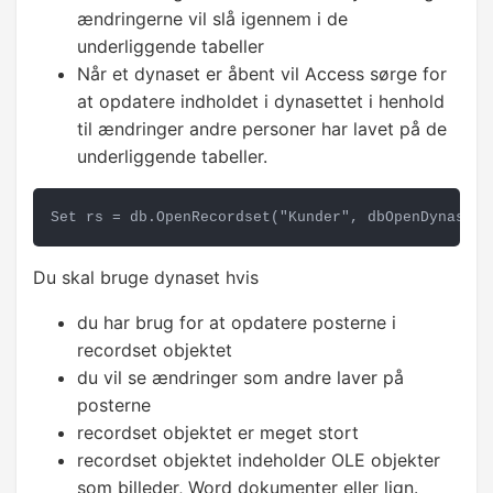
Gennemløb af data
ændringerne vil slå igennem i de
underliggende tabeller
Sortering af data
Når et dynaset er åbent vil Access sørge for
at opdatere indholdet i dynasettet i henhold
Opret tabel
til ændringer andre personer har lavet på de
underliggende tabeller.
Slet tabel
D Funktioner
Set rs = db.OpenRecordset("Kunder", dbOpenDynaset)
ØVRIGE VBA EMNER
Du skal bruge dynaset hvis
Fejlfinding
du har brug for at opdatere posterne i
recordset objektet
Fejlhåndtering
du vil se ændringer som andre laver på
posterne
recordset objektet er meget stort
recordset objektet indeholder OLE objekter
som billeder, Word dokumenter eller lign.