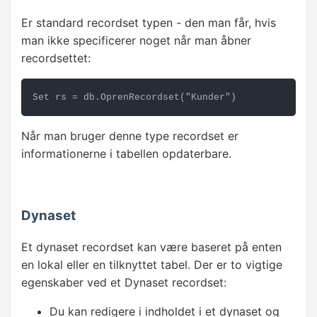
Formatering
Er standard recordset typen - den man får, hvis
Validering
man ikke specificerer noget når man åbner
recordsettet:
Menuer og værktøjsliner
Set rs = db.OprenRecordset("Kunder")
Billeder
Når man bruger denne type recordset er
DATASTYRING
informationerne i tabellen opdaterbare.
ADO og DAO
✓
Recordset
Dynaset
Find data
Et dynaset recordset kan være baseret på enten
Ret data
en lokal eller en tilknyttet tabel. Der er to vigtige
egenskaber ved et Dynaset recordset:
Opret post
Du kan redigere i indholdet i et dynaset og