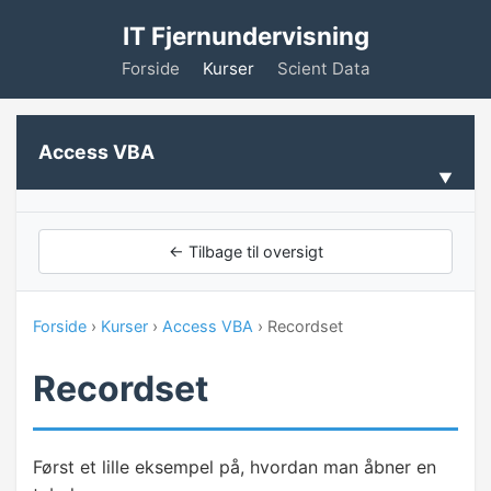
IT Fjernundervisning
Forside
Kurser
Scient Data
Access VBA
VELKOMMEN
← Tilbage til oversigt
Forudsætninger
Forside
›
Kurser
›
Access VBA
› Recordset
INTRODUKTION TIL VBA
Recordset
Hvad er VBA
Makro vs. VBA
Først et lille eksempel på, hvordan man åbner en
Makroer og knapper