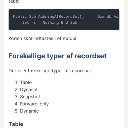
tabel:
Dit første VBA program
Public Sub AabningAfRecordSet()      Dim db As Dat
    Set rs = Nothing End Sub 
Løkker
Simpel brugerdialog
Koden skal indtastes i et modul.
Betingelser
Forskellige typer af recordset
Variabler
Der er 5 forskellige typer af recordset:
Indbyggede funktioner
Table
Hændelser
Dynaset
Snapshot
Filer
Forward-only
Dynamic
FORMULARER
Table