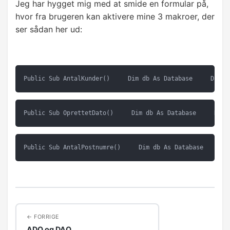
Jeg har hygget mig med at smide en formular på,
hvor fra brugeren kan aktivere mine 3 makroer, der
ser sådan her ud:
Public Sub AntalKunder()     Dim db As Database     Dim r
Public Sub OprettetDato()     Dim db As Database     Dim 
Public Sub AntalPostnumre()     Dim db As Database     Di
FORRIGE
ADO og DAO